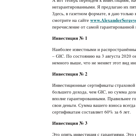
А вот теперь перейдём к инвестициям, н
негарантированными. Я предлагаю их пят
Здесь, в газетном формате, я даю только
www.AlexanderSergey
смотрите на сайте
перечисление от самой гарантированной 
Инвестиция №
1
Наиболее известными и распространённ
– GIC. По состоянию на 3 августа 2020 
немного выше, что не меняет этот вид и
Инвестиция №
2
Инвестиционные сертификаты страховой 
большего дохода, чем GIC, но сумма дох
вполне гарантированными. Правильнее гов
свои деньги. Сумма вашего взноса всегд
сертификатам составляет 60% за 6 лет.
Инвестиция №
3
Это опять инвестиция с гарантиями. Это