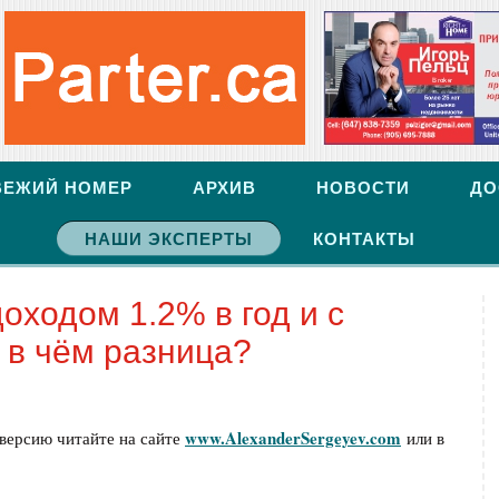
ВЕЖИЙ НОМЕР
АРХИВ
НОВОСТИ
ДО
НАШИ ЭКСПЕРТЫ
КОНТАКТЫ
оходом 1.2% в год и с
 в чём разница?
www.AlexanderSergeyev.com
версию читайте на сайте
или в