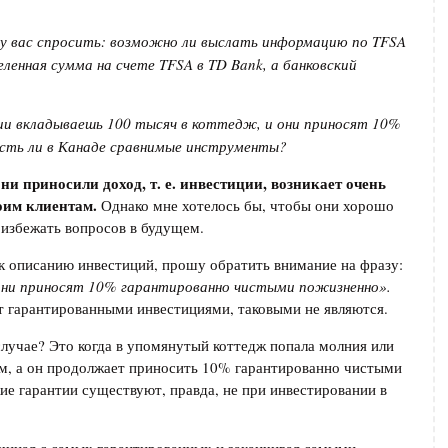
 у вас спросить: возможно ли выслать информацию по TFSA
ленная сумма на счете TFSA в TD Bank, а
банковский
ии вкладываешь 100 тыс
яч
в коттедж, и они приносят 10%
сть ли в Канаде сравнимые инструменты?
ни приносили доход, т. е. инвестиции, возникает очень
воим клиентам.
Однако мне хотелось бы, чтобы они хорошо
 избежать вопросов в будущем.
к описанию инвестиций, прошу обратить внимание на фразу:
они приносят 10% гарантированно чистыми пожизненно
»
.
т гарантированными инвестициями, таковыми не являются.
случае? Это когда в упомянутый коттедж попала молния или
ем, а он продолжает приносить 10% гарантированно чистыми
ие гарантии существуют, правда, не при инвестировании в