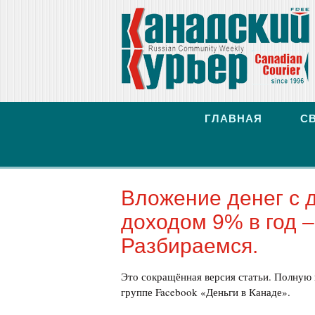
ГЛАВНАЯ
С
Вложение денег с д
доходом 9% в год –
Разбираемся.
Это сокращённая версия статьи. Полную 
группе Facebook «Деньги в Канаде».