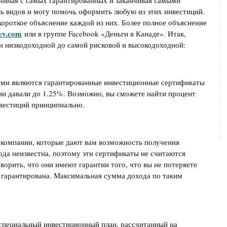
ачиная с самых гарантированных и заканчивая самыми
ь видов и могу помочь оформить любую из этих инвестиций.
 короткое объяснение каждой из них. Более полное объяснение
ev.com
или в группе Facebook «Деньги в Канаде». Итак,
и низкодоходной до самой рисковой и высокодоходной:
ыми являются гарантированные инвестиционные сертификаты
они давали до 1.25%. Возможно, вы сможете найти процент
нвестиций принципиально.
компании, которые дают вам возможность получения
ода неизвестна, поэтому эти сертификаты не считаются
орить, что они имеют гарантии того, что вы не потеряете
а гарантирована. Максимальная сумма дохода по таким
 специальный инвестиционный план, рассчитанный на