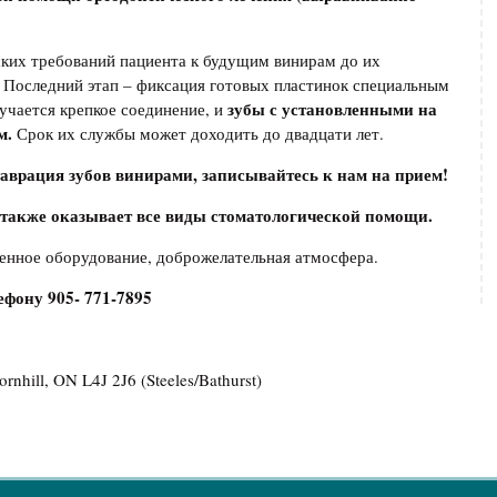
еских требований пациента к будущим винирам до их
ь. Последний этап – фиксация готовых пластинок специальным
зубы с установленными на
учается крепкое соединение, и
м.
Срок их службы может доходить до двадцати лет.
таврация зубов винирами, записывайтесь к нам на прием!
е оказывает все виды стоматологической помощи.
енное оборудование, доброжелательная атмосфера.
лефону
905- 771-7895
rnhill, ON L4J 2J6 (Steeles/Bathurst)