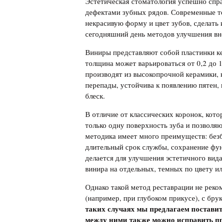
Эстетическая стоматология успешно спр
дефектами зубных рядов. Современные т
некрасивую форму и цвет зубов, сделать
сегодняшний день методов улучшения вне
Виниры представляют собой пластинки ке
толщина может варьироваться от 0,2 до 
производят из высокопрочной керамики,
перепады, устойчива к появлению пятен,
блеск.
В отличие от классических коронок, кото
только одну поверхность зуба и позволя
методика имеет много преимуществ: безб
длительный срок службы, сохранение фун
делается для улучшения эстетичного вида
винира на отдельных, темных по цвету и
Однако такой метод реставрации не рек
(например, при глубоком прикусе), с бр
таких случаях мы предлагаем постави
между ними также можно исправить п