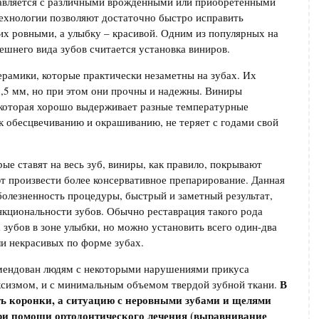
авляется с различными врожденными или приобретенными
ехнологии позволяют достаточно быстро исправить
 их ровными, а улыбку – красивой. Одним из популярных на
шнего вида зубов считается установка виниров.
рамики, которые практически незаметны на зубах. Их
1,5 мм, но при этом они прочны и надежны. Виниры
 которая хорошо выдерживает разные температурные
 к обесцвечиванию и окрашиванию, не теряет с годами свой
рые ставят на весь зуб, виниры, как правило, покрывают
ют произвести более консервативное препарирование. Данная
олезненность процедуры, быстрый и заметный результат,
кциональности зубов. Обычно реставрация такого рода
 зубов в зоне улыбки, но можно установить всего один-два
ли некрасивых по форме зубах.
омендован людям с некоторыми нарушениями прикуса
В
уксизмом, и с минимальным объемом твердой зубной ткани.
ть коронки, а ситуацию с неровными зубами и щелями
ри помощи ортодонтического лечения (выравнивание