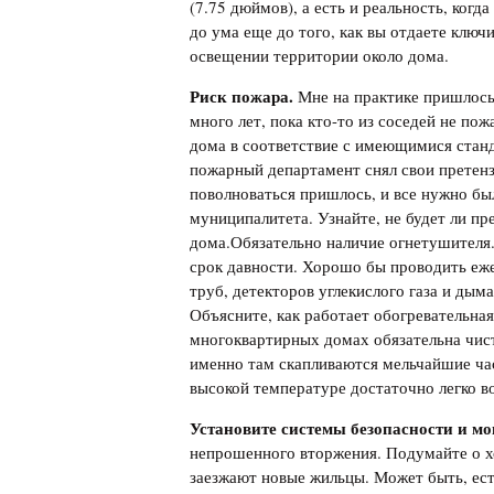
(7.75 дюймов), а есть и реальность, ког
до ума еще до того, как вы отдаете клю
освещении территории около дома.
Риск пожара.
Мне на практике пришлось
много лет, пока кто-то из соседей не по
дома в соответствие с имеющимися станда
пожарный департамент снял свои претенз
поволноваться пришлось, и все нужно бы
муниципалитета. Узнайте, не будет ли пр
дома.Обязательно наличие огнетушителя.
срок давности. Хорошо бы проводить еже
труб, детекторов углекислого газа и дым
Объясните, как работает обогревательна
многоквартирных домах обязательна чист
именно там скапливаются мельчайшие час
высокой температуре достаточно легко в
Установите системы безопасности и м
непрошенного вторжения. Подумайте о х
заезжают новые жильцы. Может быть, ест