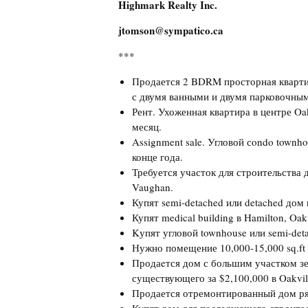
Highmark Realty Inc.
jtomson@sympatico.ca
***
Продается 2 BDRM просторная кварти
с двумя ванными и двумя парковочны
Рент. Ухоженная квартира в центре Oa
месяц.
Assignment sale. Угловой сondo townho
конце года.
Требуется участок для строительства 
Vaughan.
Купят semi-detached или detached дом 
Купят medical building в Hamilton, Oakv
Kупят угловой townhouse или semi-deta
Нужно помещение 10,000-15,000 sq.ft 
Продаeтся дом с большим участком зе
существующего за $2,100,000 в Oakvil
Продается отремонтированный дом ряд