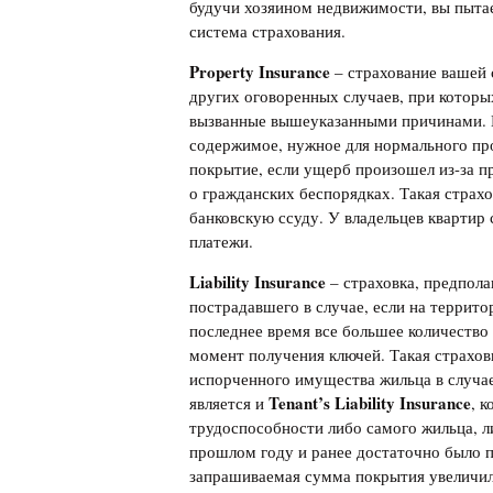
будучи хозяином недвижимости, вы пытае
система страхования.
Property
Insurance
– страхование вашей 
других оговоренных случаев, при которы
вызванные вышеуказанными причинами. Пр
содержимое, нужное для нормального пр
покрытие, если ущерб произошел из-за пр
о гражданских беспорядках. Такая страхо
банковскую ссуду. У владельцев квартир 
платежи.
Liability
Insurance
– страховка, предпол
пострадавшего в случае, если на террит
последнее время все большее количество
момент получения ключей. Такая страхов
испорченного имущества жильца в случае
Tenant’s Liability Insurance
является и
, 
трудоспособности либо самого жильца, ли
прошлом году и ранее достаточно было п
запрашиваемая сумма покрытия увеличил