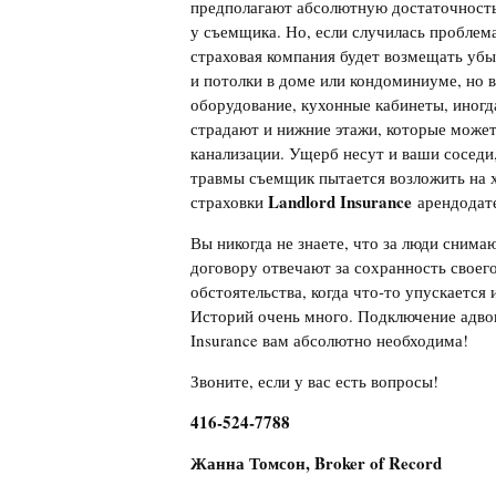
предполагают абсолютную достаточность 
у съемщика. Но, если случилась проблем
страховая компания будет возмещать убы
и потолки в доме или кондоминиуме, но 
оборудование, кухонные кабинеты, иногд
страдают и нижние этажи, которые может
канализации. Ущерб несут и ваши соседи
травмы съемщик пытается возложить на х
Landlord
Insurance
страховки
арендодат
Вы никогда не знаете, что за люди снима
договору отвечают за сохранность своег
обстоятельства, когда что-то упускается
Историй очень много. Подключение адвок
Insurance вам абсолютно необходима!
Звоните, если у вас есть вопросы!
416-524-7788
Жанна Томсон, Broker of Record