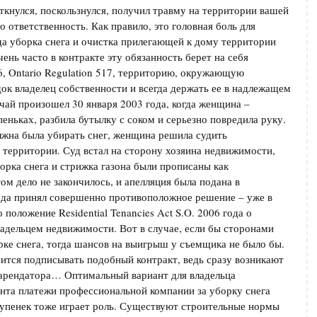
откнулся, поскользнулся, получил травму на территории вашей
о ответственность. Как правило, это головная боль для
гда уборка снега и очистка прилегающей к дому территории
нь часто в контракте эту обязанность берет на себя
6, Ontario Regulation 517, территорию, окружающую
ок владелец собственности и всегда держать ее в надлежащем
чай произошел 30 января 2003 года, когда женщина –
еньках, разбила бутылку с соком и серьезно повредила руку.
олжна была убирать снег, женщина решила судить
 территории. Суд встал на сторону хозяина недвижимости,
орка снега и стрижка газона были прописаны как
том дело не закончилось, и апелляция была подана в
ода принял совершенно противоположное решение – уже в
оложение Residential Tenancies Act S.O. 2006 года о
адельцем недвижимости. Вот в случае, если бы сторонами
рке снега, тогда шансов на выигрыш у съемщика не было бы.
сится подписывать подобный контракт, ведь сразу возникают
 арендатора… Оптимальный вариант для владельца
нта платежи профессиональной компании за уборку снега
тупенек тоже играет роль. Существуют строительные нормы