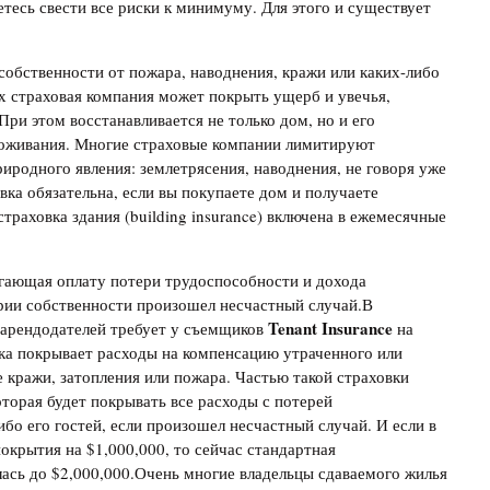
тесь свести все риски к минимуму. Для этого и существует
собственности от пожара, наводнения, кражи или каких-либо
х страховая компания может покрыть ущерб и увечья,
и этом восстанавливается не только дом, но и его
оживания. Многие страховые компании лимитируют
иродного явления: землетрясения, наводнения, не говоря уже
вка обязательна, если вы покупаете дом и получаете
страховка здания (building insurance) включена в ежемесячные
агающая оплату потери трудоспособности и дохода
ории собственности произошел несчастный случай.В
Tenant
Insurance
 арендодателей требует у съемщиков
на
ка покрывает расходы на компенсацию утраченного или
 кражи, затопления или пожара. Частью такой страховки
которая будет покрывать все расходы с потерей
бо его гостей, если произошел несчастный случай. И если в
окрытия на $1,000,000, то сейчас стандартная
ась до $2,000,000.Очень многие владельцы сдаваемого жилья