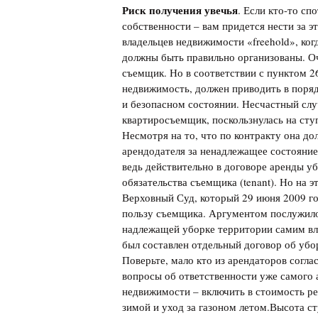
Риск получения увечья
. Если кто-то сп
собственности – вам придется нести за эт
владельцев недвижимости «freehold», ко
должны быть правильно организованы. Оче
съемщик. Но в соответствии с пунктом 2
недвижимость, должен приводить в поряд
и безопасном состоянии. Несчастный слу
квартиросъемщик, поскользнулась на ступ
Несмотря на то, что по контракту она д
арендодателя за ненадлежащее состояние
ведь действительно в договоре аренды уб
обязательства съемщика (tenant). Но на э
Верховный Суд, который 29 июня 2009 г
пользу съемщика. Аргументом послужило п
надлежащей уборке территории самим вл
был составлен отдельный договор об убо
Поверьте, мало кто из арендаторов согла
вопросы об ответственности уже самого
недвижимости – включить в стоимость ре
зимой и уход за газоном летом.Высота с