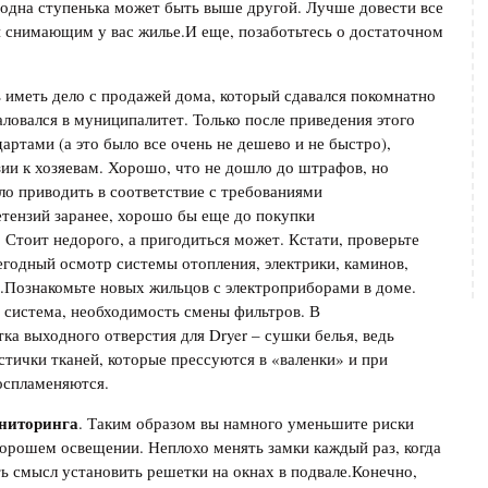
да одна ступенька может быть выше другой. Лучше довести все
чи снимающим у вас жилье.И еще, позаботьтесь о достаточном
 иметь дело с продажей дома, который сдавался покомнатно
жаловался в муниципалитет. Только после приведения этого
ртами (а это было все очень не дешево и не быстро),
ии к хозяевам. Хорошо, что не дошло до штрафов, но
ло приводить в соответствие с требованиями
етензий заранее, хорошо бы еще до покупки
 Стоит недорого, а пригодиться может. Кстати, проверьте
годный осмотр системы отопления, электрики, каминов,
а.Познакомьте новых жильцов с электроприборами в доме.
я система, необходимость смены фильтров. В
ка выходного отверстия для Dryer – сушки белья, ведь
тички тканей, которые прессуются в «валенки» и при
оспламеняются.
ониторинга
. Таким образом вы намного уменьшите риски
орошем освещении. Неплохо менять замки каждый раз, когда
ь смысл установить решетки на окнах в подвале.Конечно,