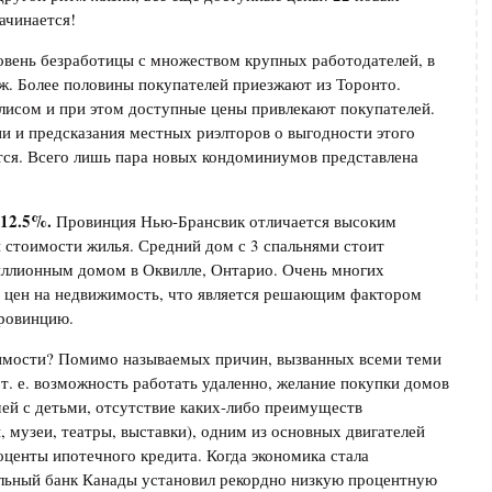
ачинается!
вень безработицы с множеством крупных работодателей, в
дж. Более половины покупателей приезжают из Торонто.
лисом и при этом доступные цены привлекают покупателей.
и и предсказания местных риэлторов о выгодности этого
тся. Всего лишь пара новых кондоминиумов представлена
12.5%.
Провинция Нью-Брансвик отличается высоким
 стоимости жилья. Средний дом с 3 спальнями стоит
миллионным домом в Оквилле, Онтарио. Очень многих
ь цен на недвижимость, что является решающим фактором
провинцию.
имости? Помимо называемых причин, вызванных всеми теми
т. е. возможность работать удаленно, желание покупки домов
ей с детьми, отсутствие каких-либо преимуществ
 музеи, театры, выставки), одним из основных двигателей
центы ипотечного кредита. Когда экономика стала
альный банк Канады установил рекордно низкую процентную