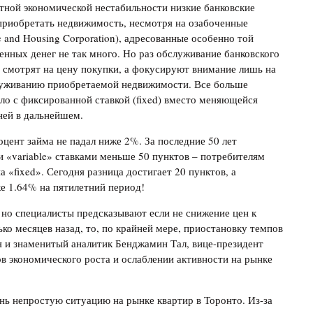
нтной экономической нестабильности низкие банковские
приобретать недвижимость, несмотря на озабоченные
nd Housing Corporation), адресованные особенно той
енных денег не так много. Но раз обслуживание банковского
е смотрят на цену покупки, а фокусируют внимание лишь на
луживанию приобретаемой недвижимости. Все больше
ло с фиксированной ставкой (fixed) вместо меняющейся
дней в дальнейшем.
цент займа не падал ниже 2%. За последние 50 лет
 и «variable» ставками меньше 50 пунктов – потребителям
 «fixed». Сегодня разница достигает 20 пунктов, а
е 1.64% на пятилетний период!
, но специалисты предсказывают если не снижение цен к
ько месяцев назад, то, по крайней мере, приостановку темпов
я и знаменитый аналитик Бенджамин Тал, вице-президент
в экономического роста и ослаблении активности на рынке
ь непростую ситуацию на рынке квартир в Торонто. Из-за