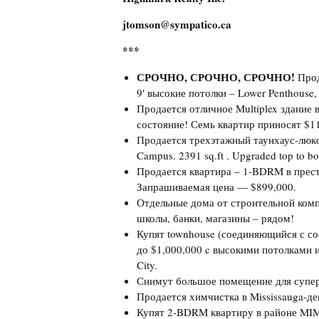
jtomson@sympatico.ca
***
СРОЧНО, СРОЧНО, СРОЧНО!
Прод
9′ высокие потолки – Lower Penthouse,
Продается отличное Multiplex здание в
состояние! Семь квартир приносят $1
Продается трехэтажный таунхаус-люкс
Campus. 2391 sq.ft . Upgraded top to 
Продается квартира – 1-BDRM в прест
Запрашиваемая цена — $899,000.
Отдельные дома от строительной компа
школы, банки, магазины – рядом!
Купят townhouse (соединяющийся с сос
до $1,000,000 c высокими потолками и
City.
Снимут большое помещение для супер
Продается химчистка в Mississauga-де
Купят 2-BDRM квартиру в районе MIM