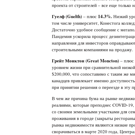
проекта от строителей – все еще только н
Гуелф (
Guelth
)
14.3%.
– плюс
Низкий уро
том числе университет, Конестога колле
Достаточно удобное сообщение с мегапо
Пандемия ускорила процесс дезинтеграци
направления для инвесторов оправдываю
строительными компаниями на продажу.
Грейт Монктон (
Great
Moncton
)
– плюс
уровнем жизни при сравнительной низкой
$200,000, что сопоставимо с таким же 
канадцев привлекает именно доступност
при принятии решения о переезде в эту 
В чем же причина бума на рынке недвиж
реалиями, которые преподнес COVID-19, 
со своими земельными участками для сем
проживания в городе (закрыты рестораны,
рынка недвижимости являются низкие про
сворачиваться в марте 2020 года, Центр