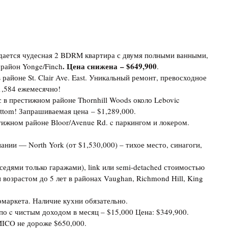
ается чудесная 2 BDRM квартира с двумя полными ванными,
. Цена снижена – $649,900
 район Yonge/Finch
.
 районе St. Clair Ave. East. Уникальный ремонт, превосходное
1,584 ежемесячно!
 в престижном районе Thornhill Woods около Lebovic
bottom! Запрашиваемая цена – $1,289,000.
ижном районе Bloor/Avenue Rd. c паркингом и локером.
нии — North York (от $1,530,000) – тихое место, синагоги,
едями только гаражами), link или semi-detached стоимостью
 возрастом до 5 лет в районах Vaughan, Richmond Hill, King
маркета. Наличие кухни обязательно.
по c чистым доходом в месяц – $15,000 Цена: $349,900.
ICO не дороже $650,000.