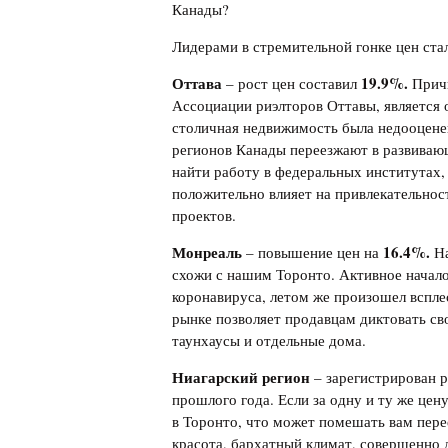
Канады?
Лидерами в стремительной гонке цен ст
Оттава
19.9%.
– рост цен составил
Причи
Ассоциации риэлторов Оттавы, является 
столичная недвижимость была недооценен
регионов Канады переезжают в развива
найти работу в федеральных институтах,
положительно влияет на привлекательнос
проектов.
Монреаль
16.4%.
– повышение цен на
На
схожи с нашим Торонто. Активное начало
коронавируса, летом же произошел вспле
рынке позволяет продавцам диктовать св
таунхаусы и отдельные дома.
Ниагарский регион
– зарегистрирован 
прошлого года. Если за одну и ту же цен
в Торонто, что может помешать вам пер
красота, бархатный климат, совершенно 