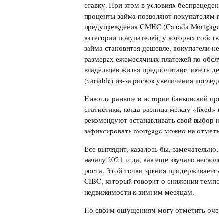
ставку. При этом в условиях беспрецеде
проценты займа позволяют покупателям 
предупреждения CMHC (Canada Mortgage a
категории покупателей, у которых собств
займа становится дешевле, покупатели н
размерах ежемесячных платежей по обс
владельцев жилья предпочитают иметь де
(variable) из-за рисков увеличения после
Никогда раньше в истории банковский про
статистики, когда разница между «fixed»
рекомендуют останавливать свой выбор на
зафиксировать mortgage можно на отметк
Все выглядит, казалось бы, замечательно
началу 2021 года, как еще звучало нескол
роста. Этой точки зрения придерживаетс
CIBC, который говорит о снижении темпо
недвижимости к зимним месяцам.
По своим ощущениям могу отметить очен