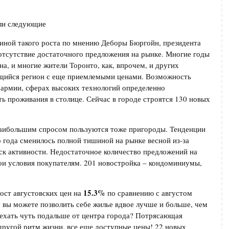
али следующие
ной такого роста по мнению Деборы Бюргойн, президента
отсутствие достаточного предложения на рынке. Многие годы
а, и многие жители Торонто, как, впрочем, и других
ющийся регион с еще приемлемыми ценами. Возможность
 армии, сферах высоких технологий определенно
ть проживания в столице. Сейчас в городе строятся 130 новых
ибольшим спросом пользуются тоже пригороды. Тенденции
 года сменилось полной тишиной на рынке весной из-за
ск активности. Недостаточное количество предложений на
ои условия покупателям. 201 новостройка – кондоминиумы,
15.3%
рост августовских цен на
по сравнению с августом
у вы можете позволить себе жилье вдвое лучше и больше, чем
еехать чуть подальше от центра города? Потрясающая
другой ритм жизни, все еще доступные цены! 22 новых