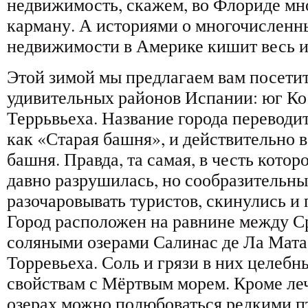
недвижимость, скажем, во Флориде мн
карману. А историями о многочисленн
недвижимости в Америке кишит весь и
Этой зимой мы предлагаем вам посетит
удивительных районов Испании: юг Кос
Террьвьеха. Название города переводит
как «Старая башня», и действительно в
башня. Правда, та самая, в честь котор
давно разрушилась, но сообразительны
разочаровывать туристов, скинулись и
Город расположен на равнине между 
соляными озерами Салинас де Ла Мата
Торревьеха. Соль и грязи в них целебн
свойствам с Мёртвым морем. Кроме ле
озерах можно полюбоваться редкими п