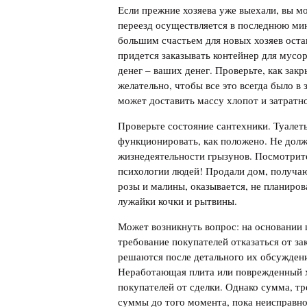
Если прежние хозяева уже выехали, вы мо
переезд осуществляется в последнюю мин
большим счастьем для новых хозяев оста
придется заказывать контейнер для мусор
денег – ваших денег. Проверьте, как закр
желательно, чтобы все это всегда было в
может доставить массу хлопот и затратн
Проверьте состояние сантехники. Туалет
функционировать, как положено. Не долж
жизнедеятельности грызунов. Посмотрит
психологии людей! Продали дом, получают
розы и малины, оказывается, не планиров
лужайки кочки и рытвины.
Может возникнуть вопрос: на основании 
требование покупателей отказаться от з
решаются после детального их обсуждени
Неработающая плита или поврежденный х
покупателей от сделки. Однако сумма, т
суммы до того момента, пока неисправнос