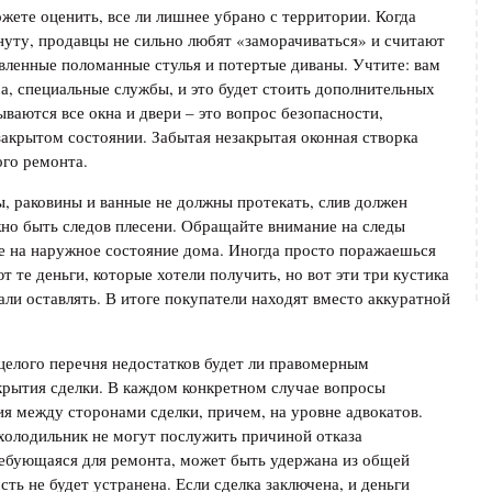
жете оценить, все ли лишнее убрано с территории. Когда
уту, продавцы не сильно любят «заморачиваться» и считают
вленные поломанные стулья и потертые диваны. Учтите: вам
а, специальные службы, и это будет стоить дополнительных
ываются все окна и двери – это вопрос безопасности,
 закрытом состоянии. Забытая незакрытая оконная створка
ого ремонта.
ы, раковины и ванные не должны протекать, слив должен
но быть следов плесени. Обращайте внимание на следы
е на наружное состояние дома. Иногда просто поражаешься
 те деньги, которые хотели получить, но вот эти три кустика
али оставлять. В итоге покупатели находят вместо аккуратной
целого перечня недостатков будет ли правомерным
акрытия сделки. В каждом конкретном случае вопросы
я между сторонами сделки, причем, на уровне адвокатов.
олодильник не могут послужить причиной отказа
ребующаяся для ремонта, может быть удержана из общей
ть не будет устранена. Если сделка заключена, и деньги