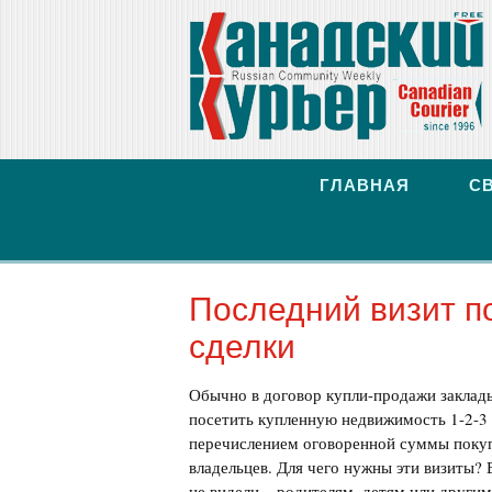
ГЛАВНАЯ
С
Последний визит п
сделки
Обычно в договор купли-продажи заклады
посетить купленную недвижимость 1-2-3 
перечислением оговоренной суммы покуп
владельцев. Для чего нужны эти визиты? 
не видели – родителям, детям или другим