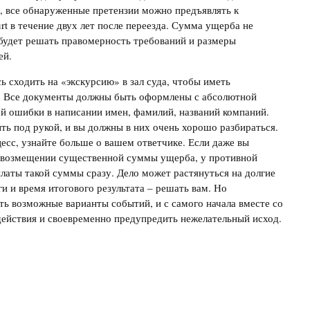
, все обнаруженные претензии можно предъявлять к
rt в течение двух лет после переезда. Сумма ущерба не
будет решать правомерность требований и размеры
ей.
ь сходить на «экскурсию» в зал суда, чтобы иметь
я. Все документы должны быть оформлены с абсолютной
й ошибки в написании имен, фамилий, названий компаний.
ь под рукой, и вы должны в них очень хорошо разбираться.
есс, узнайте больше о вашем ответчике. Если даже вы
 о возмещении существенной суммы ущерба, у противной
аты такой суммы сразу. Дело может растянуться на долгие
ги и время итогового результата – решать вам. Но
ть возможные варианты событий, и с самого начала вместе со
действия и своевременно предупредить нежелательный исход.