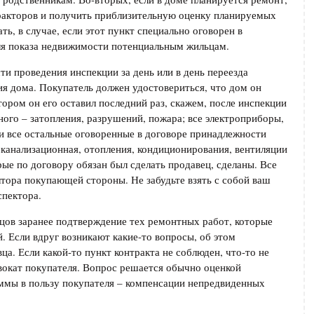
тракторов и получить приблизительную оценку планируемых
ть, в случае, если этот пункт специально оговорен в
для показа недвижимости потенциальным жильцам.
и проведения инспекции за день или в день переезда
ия дома. Покупатель должен удостовериться, что дом он
тором он его оставил последний раз, скажем, после инспекции
ного – затопления, разрушений, пожара; все электроприборы,
 и все остальные оговоренные в договоре принадлежности
 канализационная, отопления, кондиционирования, вентиляции
ые по договору обязан был сделать продавец, сделаны. Все
тора покупающей стороны. Не забудьте взять с собой ваш
спектора.
цов заранее подтверждение тех ремонтных работ, которые
. Если вдруг возникают какие-то вопросы, об этом
а. Если какой-то пункт контракта не соблюден, что-то не
вокат покупателя. Вопрос решается обычно оценкой
ммы в пользу покупателя – компенсации непредвиденных