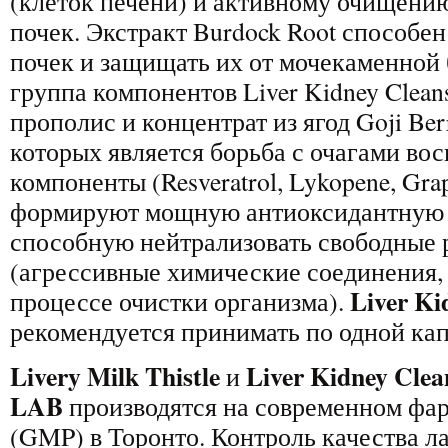
(клеток печени) и активному очищени
почек. Экстракт Burdock Root способен
почек и защищать их от мочекаменной 
группа компонентов Liver Kidney Clean
прополис и концентрат из ягод Goji Ber
которых является борьба с очагами во
компоненты (Resveratrol, Lykopene, Grap
формируют мощную антиоксидантную 
способную нейтрализовать свободные
(агрессивные химические соединения,
Liver Ki
процессе очистки организма).
рекомендуется принимать по одной капс
Livery Milk Thistle
Liver Kidney Clea
и
LAB
производятся на современном фар
(GMP) в Торонто. Контроль качества л