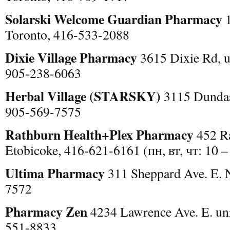
Solarski Welcome Guardian Pharmacy
1
Toronto, 416-533-2088
Dixie Village Pharmacy
3615 Dixie Rd, un
905-238-6063
Herbal Village (STARSKY)
3115 Dundas 
905-569-7575
Rathburn Health+Plex Pharmacy
452 Ra
Etobicoke, 416-621-6161 (пн, вт, чт: 10 –
Ultima Pharmacy
311 Sheppard Ave. E. 
7572
Pharmacy Zen
4234 Lawrence Ave. E. uni
551-8833