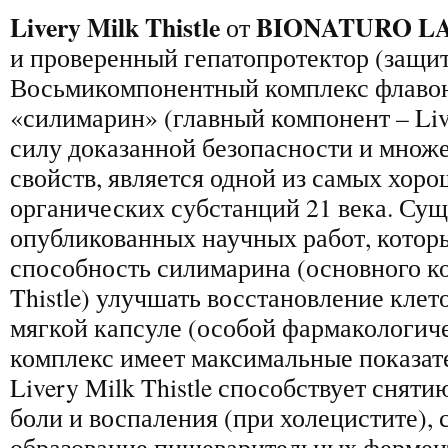
Livery Milk Thistle
BIONATURO L
от
и проверенный гепатопротектор (защит
Восьмикомпонентный комплекс флавон
«силимарин» (главный компонент – Liver
силу доказанной безопасности и множ
свойств, является одной из самых хор
органических субстанций 21 века. Сущ
опубликованных научных работ, котор
способность силимарина (основного ко
Thistle) улучшать восстановление клет
мягкой капсуле (особой фармакологич
комплекс имеет максимальные показат
Livery Milk Thistle способствует снят
боли и воспаления (при холецистите),
образование пищеварительных фермен