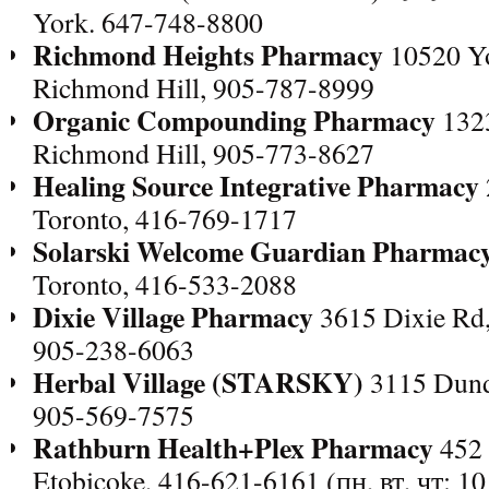
York. 647-748-8800
Richmond Heights Pharmacy
10520 Yo
Richmond Hill, 905-787-8999
Organic Compounding Pharmacy
1323
Richmond Hill, 905-773-8627
Healing Source Integrative Pharmacy
Toronto, 416-769-1717
Solarski Welcome Guardian Pharmac
Toronto, 416-533-2088
Dixie Village Pharmacy
3615 Dixie Rd, 
905-238-6063
Herbal Village (STARSKY)
3115 Dunda
905-569-7575
Rathburn Health+Plex Pharmacy
452 
Etobicoke, 416-621-6161 (пн, вт, чт: 10