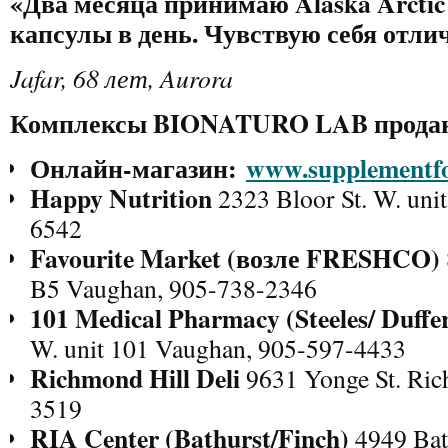
«
Два месяца принимаю Alaska Arctic F
капсулы в день. Чувствую себя отли
Jafar
,
68
лет, Aurora
Комплексы BIONATURO LAB прода
Онлайн-магазин:
www.supplementfo
Happy Nutrition
2323 Bloor St. W. unit
6542
Favourite Market (
возле FRESHCO)
B5 Vaughan, 905-738-2346
101 Medical Pharmacy (Steeles/
Duffe
W. unit 101 Vaughan, 905-597-4433
Richmond Hill Deli
9631 Yonge St. Ric
3519
RIA Center (Bathurst/Finch)
4949 Bath