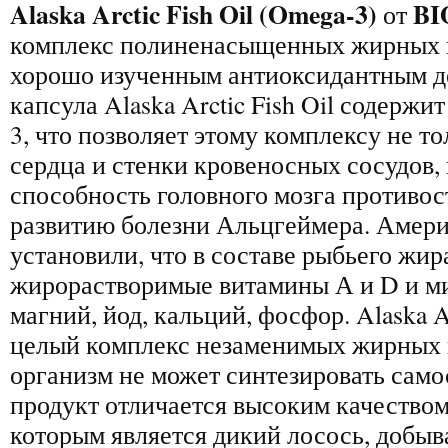
Alaska Arctic Fish Oil (Omega-3)
BI
от
комплекс полиненасыщенных жирных 
хорошо изученным антиоксидантным д
капсула Alaska Arctic Fish Oil содерж
3, что позволяет этому комплексу не т
сердца и стенки кровеносных сосудов,
способность головного мозга противос
развитию болезни Альцгеймера. Амер
установили, что в составе рыбьего жир
жирорастворимые витамины А и D и м
магний, йод, кальций, фосфор. Alaska Ar
целый комплекс незаменимых жирных 
организм не может синтезировать само
продукт отличается высоким качеством
которым является дикий лосось, добыв