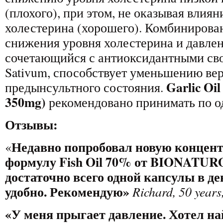
(плохого), при этом, не оказывая влия
холестерина (хорошего). Комбиниров
снижения уровня холестерина и давлен
сочетающийся с антиоксидантными сво
Sativum, способствует уменьшению ве
Garlic Oil
предынсультного состояния.
350mg)
рекомендовано принимать по од
Отзывы:
Недавно попробовал новую концен
«
формулу Fish Oil 70% от BIONATURO
достаточно всего одной капсулы в ден
удобно. Рекомендую
»
Richard
,
50 years
«
У меня прыгает давление. Хотел на