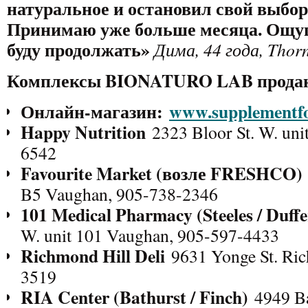
натуральное и остановил свой выбор н
Принимаю уже больше месяца. Ощу
буду продолжать
»
Дима, 44 года, Thorn
Комплексы BIONATURO LAB прода
Онлайн-магазин:
www.supplementfo
Happy Nutrition
2323 Bloor St. W. uni
6542
Favourite Market (
возле FRESHCO)
B5 Vaughan, 905-738-2346
101 Medical Pharmacy (Steeles / Duffe
W. unit 101 Vaughan, 905-597-4433
Richmond Hill Deli
9631 Yonge St. Ric
3519
RIA Center (Bathurst / Finch)
4949 Bat