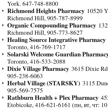
York. 647-748-8800
Richmond Heights Pharmacy
10520 Yo
Richmond Hill, 905-787-8999
Organic Compounding Pharmacy
1323
Richmond Hill, 905-773-8627
Healing Source Integrative Pharmacy
Toronto, 416-769-1717
Solarski Welcome Guardian Pharmac
Toronto, 416-533-2088
Dixie Village Pharmacy
3615 Dixie Rd, 
905-238-6063
Herbal Village (STARSKY)
3115 Dund
905-569-7575
Rathburn Health + Plex Pharmacy
452
Etobicoke, 416-621-6161 (пн, вт, чт: 10