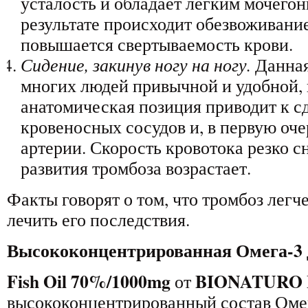
усталость и обладает легким мочего
результате происходит обезвоживани
повышается свертываемость крови.
Сиде
ние
, закинув ногу на ногу.
Данная
многих людей привычной и удобной, 
анатомическая позиция приводит к 
кровеносных сосудов и, в первую оче
артерии. Скорость кровотока резко с
развития тромбоза возрастает.
Факты говорят о том, что тромбоз легч
лечить его последствия.
Высококонцентрированная Омега-3 д
Fish Oil 70%/1000mg
BIONATURO
от
высококонцентрированный состав Омег