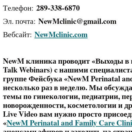
289-338-6870
Tелефон:
NewMclinic@gmail.com
Эл. почта:
NewMclinic.com
Вебсайт:
NewM
клиника проводит «Выходы в 
Talk
Webinars
)
c
нашими специалист
группе Фейсбука «
NewM
Perinatal
an
несколько раз в неделю. Мы обсужд
темы по гинекологии, педиатрии, пе
новорожденности, косметологии и др
Live
Video
вам нужно просто присоед
«
NewM
Perinatal
and
Family
Care
Clin
анонсами эфиров и заходить на стра