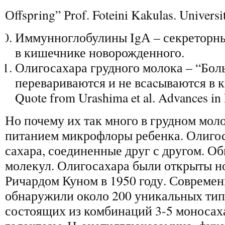
Оffspring” Рrof. Foteini Kakulas. Universi
Иммунноглобулины IgА – секреторн
в кишечнике новорожденного.
Олигосахара грудного молока – “Бол
перевариваются и не всаcываются в 
Quote from Urashima et al. Advances in 
Но почему их так много в грудном мол
питанием микрофлоры ребенка. Олигос
сахара, соединенные друг с другом. Об
молекул. Олигосахара были открыты н
Ричардом Куном в 1950 году. Совреме
обнаружили около 200 уникальных тип
состоящих из комбинаций 3-5 моносах