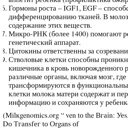
Гормоны роста – IGF1, EGF – способ
дифференцированию тканей. В молоз
содержание этих веществ.
Микро-РНК (более 1400) помогают р
генетический аппарат.
Цитокины ответственны за созреван
Стволовые клетки способны проникн
кишечника в кровь новорожденного р
различные органы, включая мозг, где
трансформируются в функциональные
клетки молока матери содержат и пе
информацию и сохраняются у ребенка
(Мilкgenomics.org “ ven tо the Вгаіn: Уеs
Dо Тгаnsfег tо Оrgans оf