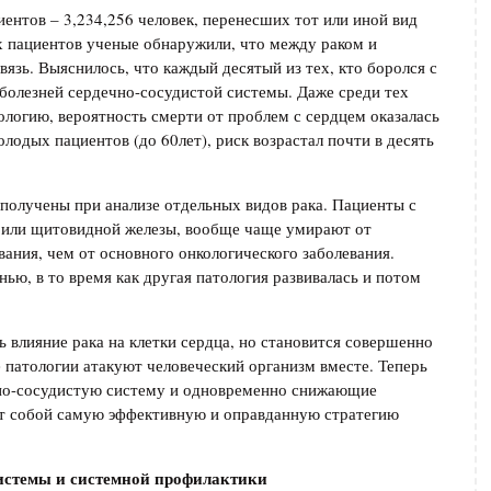
ентов – 3,234,256 человек, перенесших тот или иной вид
их пациентов ученые обнаружили, что между раком и
вязь. Выяснилось, что каждый десятый из тех, кто боролся с
и болезней сердечно-сосудистой системы. Даже среди тех
ологию, вероятность смерти от проблем с сердцем оказалась
олодых пациентов (до 60лет), риск возрастал почти в десять
олучены при анализе отдельных видов рака. Пациенты с
я или щитовидной железы, вообще чаще умирают от
ания, чем от основного онкологического заболевания.
ью, в то время как другая патология развивалась и потом
 влияние рака на клетки сердца, но становится совершенно
е патологии атакуют человеческий организм вместе. Теперь
чно-сосудистую систему и одновременно снижающие
ют собой самую эффективную и оправданную стратегию
системы и системной профилактики