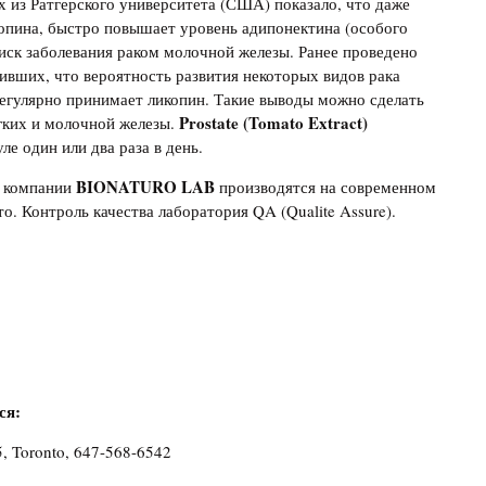
 из Ратгерского университета (США) показало, что даже
опина, быстро повышает уровень адипонектина (особого
риск заболевания раком молочной железы. Ранее проведено
дивших, что вероятность развития некоторых видов рака
регулярно принимает ликопин. Такие выводы можно сделать
Prostate (Tomato Extract)
егких и молочной железы.
е один или два раза в день.
BIONATURO LAB
 компании
производятся на современном
. Контроль качества лаборатория QA (Qualite Assure).
ся:
5, Toronto, 647-568-6542