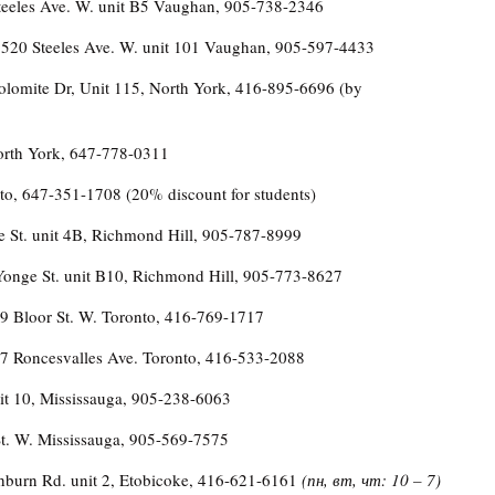
eles Ave. W. unit B5 Vaughan, 905-738-2346
 1520 Steeles Ave. W. unit 101 Vaughan, 905-597-4433
lomite Dr, Unit 115, North York, 416-895-6696 (by
orth York, 647-778-0311
to, 647-351-1708 (20% discount for students)
St. unit 4B, Richmond Hill, 905-787-8999
onge St. unit B10, Richmond Hill, 905-773-8627
 Bloor St. W. Toronto, 416-769-1717
7 Roncesvalles Ave. Toronto, 416-533-2088
it 10, Mississauga, 905-238-6063
 W. Mississauga, 905-569-7575
hburn Rd. unit 2, Etobicoke, 416-621-6161
(пн,
вт,
чт: 10
–
7)