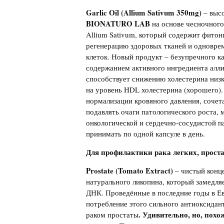
Garlic Oil (Allium Sativum 350mg)
– выс
BIONATURO LAB
на основе чесночного
Allium Sativum, который содержит фитон
регенерацию здоровых тканей и одновре
клеток. Новый продукт – безупречного к
содержанием активного ингредиента аллиц
способствует снижению холестерина низко
на уровень HDL холестерина (хорошего)
нормализации кровяного давления, сочет
подавлять очаги патологического роста,
онкологической и сердечно-сосудистой п
принимать по одной капсуле в день.
Для профилактики рака легких, проста
Prostate (Tomato Extract)
– чистый конц
натурального ликопина, который замедля
ДНК. Проведённые в последние годы в Ев
потребление этого сильного антиоксидант
. Удивительно, но
,
похо
раком простаты