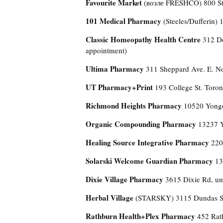
Favourite Market
(возле FRESHCO) 800 Ste
101 Medical Pharmacy
(Steeles/Dufferin)
Classic Homeopathy Health Centre
312 Do
appointment)
Ultima Pharmacy
311 Sheppard Ave. E. N
UT Pharmacy+Print
193 College St. Toron
Richmond Heights Pharmacy
10520 Yonge 
Organic Compounding Pharmacy
13237 Y
Healing Source Integrative Pharmacy
2209
Solarski Welcome Guardian Pharmacy
13
Dixie Village Pharmacy
3615 Dixie Rd, un
Herbal Village
(STARSKY) 3115 Dundas St.
Rathburn Health+Plex Pharmacy
452 Rat