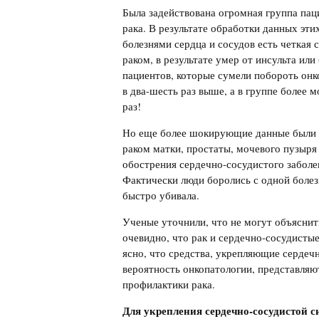
Была задействована огромная группа паци
рака. В результате обработки данных эт
болезнями сердца и сосудов есть четкая с
раком, в результате умер от инсульта ил
пациентов, которые сумели побороть онк
в два-шесть раз выше, а в группе более м
раз!
Но еще более шокирующие данные были п
раком матки, простаты, мочевого пузыр
обострения сердечно-сосудистого заболев
Фактически люди боролись с одной болезн
быстро убивала.
Ученые уточнили, что не могут объяснить
очевидно, что рак и сердечно-сосудисты
ясно, что средства, укрепляющие серде
вероятность онкопатологии, представля
профилактики рака.
Для укрепления сердечно-сосудистой 