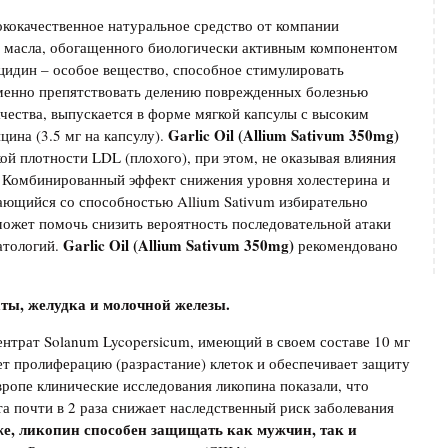
ококачественное натуральное средство от компании
 масла, обогащенного биологически активным компонентом
цидин – особое вещество, способное стимулировать
менно препятствовать делению поврежденных болезнью
ачества, выпускается в форме мягкой капсулы с высоким
Garlic Oil (Allium Sativum 350mg)
ина (3.5 мг на капсулу).
й плотности LDL (плохого), при этом, не оказывая влияния
. Комбинированный эффект снижения уровня холестерина и
ающийся со способностью Allium Sativum избирательно
 может помочь снизить вероятность последовательной атаки
Garlic Oil (Allium Sativum 350mg)
атологий.
рекомендовано
ты, желудка и молочной железы.
ентрат Solanum Lycopersicum, имеющий в своем составе 10 мг
ет пролиферацию (разрастание) клеток и обеспечивает защиту
ропе клинические исследования ликопина показали, что
а почти в 2 раза снижает наследственный риск заболевания
же
,
ликопин способен защищать как мужчин, так и