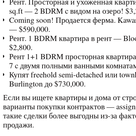
Рент. Просторная и ухоженная кварти
sq.ft — 2 BDRM c видом на озеро! $3,
Coming soon! Продается ферма. Kawart
— $590,000.
Рент. 1 BDRM квартира в рент — Bloo
$2,800.
Рент 1+1 BDRM просторная квартир
7 c двумя полными ванными комнатам
Купят freehold semi-detached или townh
Burlington до $730,000.
Если вы ищете квартиры и дома от стр
варианты покупки контрактов — assignm
такие сделки более выгодны из-за фак
продажи.