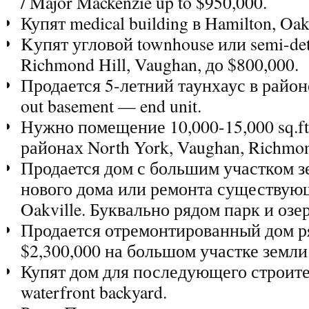
/ Major Mackenzie up to $950,000.
Купят medical building в Hamilton, Oakv
Kупят угловой townhouse или semi-de
Richmond Hill, Vaughan, до $800,000.
Продается 5-летний таунхаус в район
out basement — end unit.
Нужно помещение 10,000-15,000 sq.ft
районах North York, Vaughan, Richmon
Продаeтся дом с большим участком з
нового дома или ремонта существующе
Oakville. Буквально рядом парк и озер
Продается отремонтированный дом ря
$2,300,000 на большом участке земли
Купят дом для последующего строител
waterfront backyard.