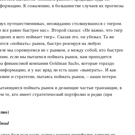
нформацию. К сожалению, в большинстве случаев их прогнозы
вух путешественниках, неожиданно столкнувшихся с тигром.
 все равно быстрее нас». Второй сказал: «Не важно, что тигр
 двоих и кого поймает тигр». Сказав это, он убежал. Та же
ются «поймать» рынок, быстро реагируя на любую
ле мы соревнуемся не с рынком, а между собой, кто быстрее
жизни, если мы пытаемся поймать рынок, нам приходится
ера финансовой компании Goldman Sachs, которые гораздо
информацию, и у нас вряд ли есть шанс «выиграть». И как
плине и стратегии, пытаясь поймать рынок, – наши потери.
пытающиеся поймать рынок и делающие частые транзакции, в
ем те, кто имеет стратегический портфолио и редко (при
лио
)
almud
 срок большая часть успеха вашего портфолио зависит от