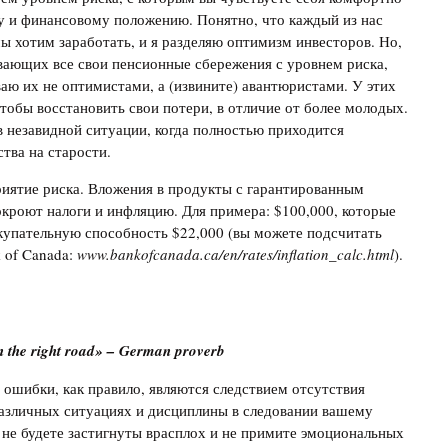
у и финансовому положению. Понятно, что каждый из нас
ы хотим заработать, и я разделяю оптимизм инвесторов. Но,
вающих все свои пенсионные сбережения с уровнем риска,
аю их не оптимистами, а (извините) авантюристами. У этих
тобы восстановить свои потери, в отличие от более молодых.
в незавидной ситуации, когда полностью приходится
тва на старости.
риятие риска. Вложения в продукты с гарантированным
покроют налоги и инфляцию. Для примера: $100,000, которые
окупательную способность $22,000 (вы можете подсчитать
 of Canada:
www.bankofcanada.ca/en/rates/inflation_calc.html
).
on the right road» – German proverb
ошибки, как правило, являются следствием отсутствия
 различных ситуациях и дисциплины в следовании вашему
ы не будете застигнуты врасплох и не примите эмоциональных