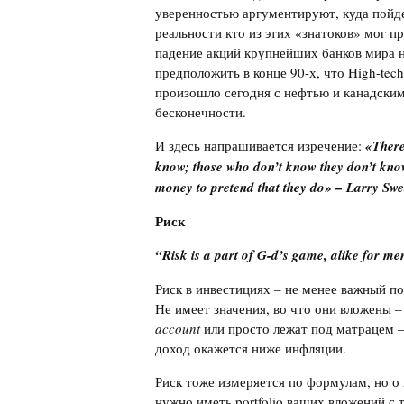
уверенностью аргументируют, куда пойде
реальности кто из этих «знатоков» мог п
падение акций крупнейших банков мира н
предположить в конце 90-х, что High-tec
произошло сегодня с нефтью и канадски
бесконечности.
И здесь напрашивается изречение:
«There
know; those who don’t know they don’t know
money to pretend that they do» – Larry Sw
Риск
“Risk is a part of G-d’s game, alike for m
Риск в инвестициях – не менее важный по
Не имеет значения, во что они вложены 
account
или просто лежат под матрацем –
доход окажется ниже инфляции.
Риск тоже измеряется по формулам, но о 
нужно иметь portfolio ваших вложений с 