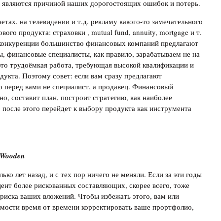
в являются причиной наших дорогостоящих ошибок и потерь.
етах, на телевидении и т.д. рекламу какого-то замечательного
го продукта: страховки , mutual fund, annuity, mortgage и т.
й конкуренции большинство финансовых компаний предлагают
 финансовые специалисты, как правило, зарабатываем не на
 это трудоёмкая работа, требующая высокой квалификации и
дукта. Поэтому совет: если вам сразу предлагают
 перед вами не специалист, а продавец. Финансовый
но, составит план, построит стратегию, как наиболее
 после этого перейдет к выбору продукта как инструмента
n Wooden
ько лет назад, и с тех пор ничего не меняли. Если за эти годы
ент более рискованных составляющих, скорее всего, тоже
 риска ваших вложений. Чтобы избежать этого, вам или
мости время от времени корректировать ваше прортфолио,