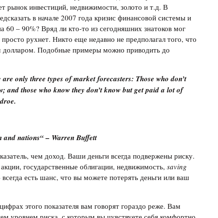
т рынок инвестиций, недвижимости, золото и т.д. В
редсказать в начале 2007 года кризис финансовой системы и
а 60 – 90%? Вряд ли кто-то из сегодняшних знатоков мог
h просто рухнет. Никто еще недавно не предполагал того, что
м долларом. Подобные примеры можно приводить до
 are only three types of market forecasters: Those who don’t
; and those who know they don’t know but get paid a lot of
edroe.
en and nations“ – Warren Buffett
казатель, чем доход. Ваши деньги всегда подвержены риску.
– акции, государственные облигации, недвижимость,
saving
 всегда есть шанс, что вы можете потерять деньги или ваш
цифрах этого показателя вам говорят гораздо реже. Вам
тем уровнем риска, с которым вы чувствуете себя комфортно