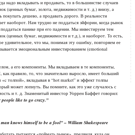
гда надо вкладывать и продавать, то в большинстве случаев
нок (ценных бумаг, золота, недвижимости и т. д.) внизу, а
ть покупать дешево, а продавать дорого. В реальности
ет наоборот. Нам трудно не поддаться эйфории, когда рынок
не поддаться панике при его падении. Мы инвестируем тем
ок (ценных бумаг, недвижимости и т.д.), и наоборот. То есть,
е удивительное, что мы, понимая эту ошибку, повторяем ее
называется эмоциональным инвестированием (emotional
елом, а его компоненты. Мы вкладываем в те компоненты,
 как правило, то, что значительно выросло, имеет больший
 «c толпой», вкладывая в “hot market” и эффект толпы
орый может лопнуть. Вы помните, как это уже случалось с
мость и т. д. Знаменитый инвестор Уоррен Баффет говорил:
r
people
like
to
go
crazy
.”
se man knows himself to be a fool” –
William Shakespeare
ботать пытаются «поймать рынок», предвидя, куда он