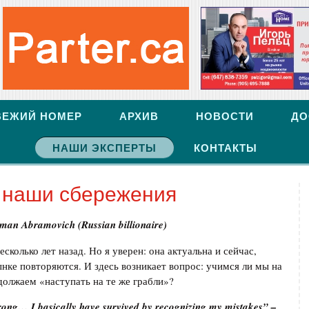
ВЕЖИЙ НОМЕР
АРХИВ
НОВОСТИ
ДО
НАШИ ЭКСПЕРТЫ
КОНТАКТЫ
 наши сбережения
oman Abramovich
(Russian billionaire)
колько лет назад. Но я уверен: она актуальна и сейчас,
нке повторяются. И здесь возникает вопрос: учимся ли мы на
олжаем «наступать на те же грабли»?
ong… I basically have survived by recognizing my mistakes” –