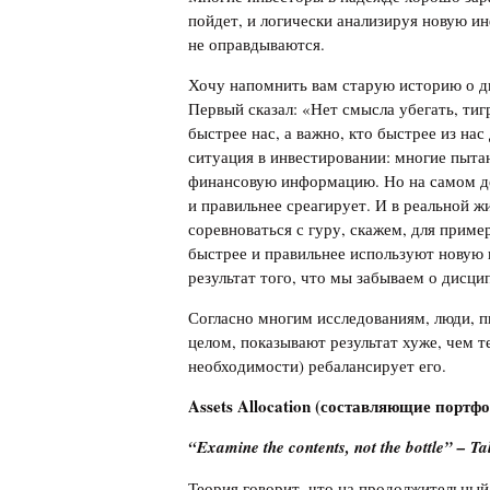
пойдет, и логически анализируя новую и
не оправдываются.
Хочу напомнить вам старую историю о д
Первый сказал: «Нет смысла убегать, тигр
быстрее нас, а важно, кто быстрее из нас
ситуация в инвестировании: многие пыта
финансовую информацию. Но на самом де
и правильнее среагирует. И в реальной 
соревноваться с гуру, скажем, для прим
быстрее и правильнее используют новую 
результат того, что мы забываем о дисци
Согласно многим исследованиям, люди, 
целом, показывают результат хуже, чем т
необходимости) ребалансирует его.
Assets Allocation (
составляющие
портфо
“Examine the contents, not the bottle” – T
Теория говорит, что на продолжительный