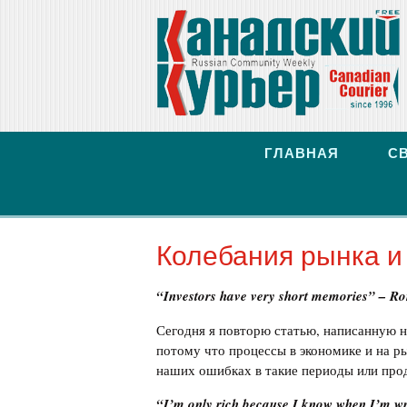
ГЛАВНАЯ
С
Колебания рынка и
“Investors have very short memories”
– R
Сегодня я повторю статью, написанную нес
потому что процессы в экономике и на ры
наших ошибках в такие периоды или прод
“I’m only rich because I know when I’m wr