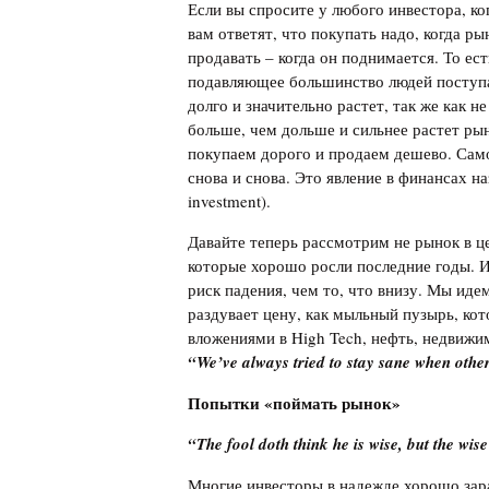
Если вы спросите у любого инвестора, ко
вам ответят, что покупать надо, когда ры
продавать – когда он поднимается. То ес
подавляющее большинство людей поступа
долго и значительно растет, так же как 
больше, чем дольше и сильнее растет рын
покупаем дорого и продаем дешево. Само
снова и снова. Это явление в финансах 
investment).
Давайте теперь рассмотрим не рынок в ц
которые хорошо росли последние годы. И,
риск падения, чем то, что внизу. Мы идем
раздувает цену, как мыльный пузырь, кот
вложениями в High Tech, нефть, недвижи
“
We
’
ve
always
tried
to
stay
sane
when
othe
Попытки
«
поймать
рынок
»
“The fool doth think he is wise, but the wi
Многие инвесторы в надежде хорошо зара