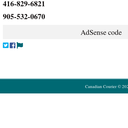
416-829-6821
905-532-0670
AdSense code
Canadian Courier © 20