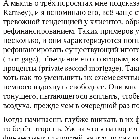
А мысль о трёх поросятах мне подсказ
Ramsey), и я вспоминаю его, всё чаще 
тревожной тенденцией у клиентов, об
рефинансированием. Таких примеров у
несколько, и они характеризуются поп
рефинансировать существующий ипот
(mortgage), объединив его со вторым, 
проценты (private second mortgage). Т
хоть как-то уменьшить их ежемесячные
немного вздохнуть свободнее. Они мн
тонущего, пытающегося всплыть, чтоб
воздуха, прежде чем в очередной раз по
Когда начинаешь глубже вникать в их
то берёт оторопь. Уж на что я натворил
финансовых глупостей, за что до сих 