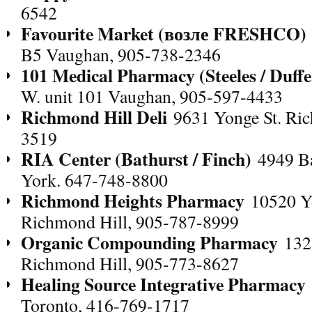
6542
Favourite Market (
возле FRESHCO)
B5 Vaughan, 905-738-2346
101 Medical Pharmacy (Steeles / Duffe
W. unit 101 Vaughan, 905-597-4433
Richmond Hill Deli
9631 Yonge St. Ric
3519
RIA Center (Bathurst / Finch)
4949 Bat
York. 647-748-8800
Richmond Heights Pharmacy
10520 Yo
Richmond Hill, 905-787-8999
Organic Compounding Pharmacy
1323
Richmond Hill, 905-773-8627
Healing Source Integrative Pharmacy
Toronto, 416-769-1717