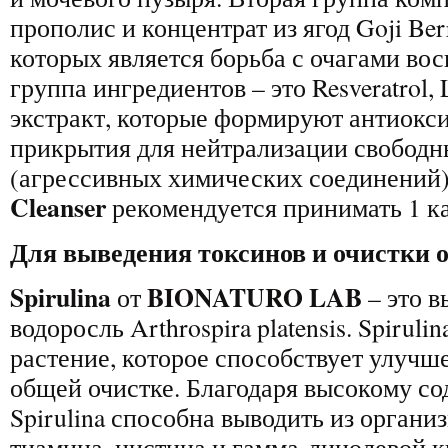
прополис и концентрат из ягод Goji Ber
которых является борьба с очагами вос
группа ингредиентов – это Resveratrol, 
экстракт, которые формируют антиокс
прикрытия для нейтрализации свободн
(агрессивных химических соединений
Cleanser
рекомендуется принимать 1 кап
Для выведения токсинов и очистки 
Spirulina
BIONATURO LAB
от
– это в
водоросль Arthrospira platensis. Spiruli
растение, которое способствует улучш
общей очистке. Благодаря высокому с
Spirulina способна выводить из органи
тиамина, цистина и гамма-линолевой 