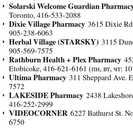
Solarski Welcome Guardian Pharmac
Toronto, 416-533-2088
Dixie Village Pharmacy
3615 Dixie Rd, 
905-238-6063
Herbal Village (STARSKY)
3115 Dund
905-569-7575
Rathburn Health + Plex Pharmacy
452
Etobicoke, 416-621-6161 (пн, вт, чт: 10
Ultima Pharmacy
311 Sheppard Ave. E
7572
LAKESIDE Pharmacy
2438 Lakeshore
416-252-2999
VIDEOCORNER
6227 Bathurst St. No
6750