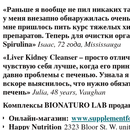
«
Раньше я вообще не пил никаких та
у меня внезапно обнаружилась очень
мне пришлось пить курс тяжелых х
препаратов. Теперь для очистки ор
Spirulina
»
Isaac
,
72
года, Mississauga
«
Liver Kidney Cleanser – просто отл
чувствую себя лучше, когда его при
давно проблемы с печенью. Узнала я 
вскоре выяснилось, что нужно обяза
печень
»
Julia
,
48 years
,
Vaughan
Комплексы BIONATURO LAB прода
Онлайн-магазин:
www.supplementfo
Happy Nutrition
2323 Bloor St. W. uni