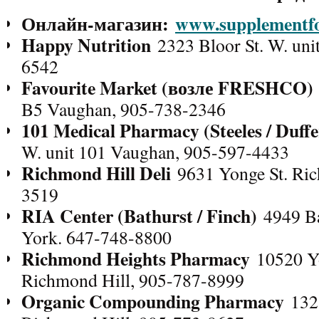
Онлайн-магазин:
www.supplementfo
Happy Nutrition
2323 Bloor St. W. uni
6542
Favourite Market (
возле FRESHCO)
B5 Vaughan, 905-738-2346
101 Medical Pharmacy (Steeles / Duffe
W. unit 101 Vaughan, 905-597-4433
Richmond Hill Deli
9631 Yonge St. Ric
3519
RIA Center (Bathurst / Finch)
4949 Bat
York. 647-748-8800
Richmond Heights Pharmacy
10520 Yo
Richmond Hill, 905-787-8999
Organic Compounding Pharmacy
1323