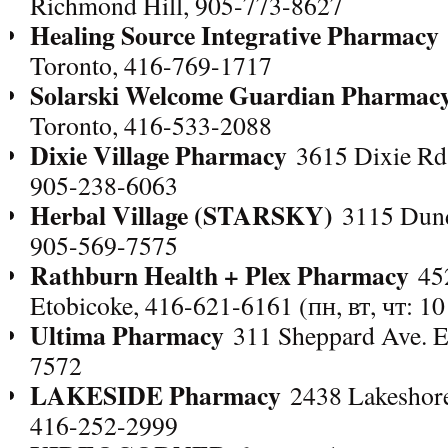
Richmond Hill, 905-773-8627
Healing Source Integrative Pharmacy
Toronto, 416-769-1717
Solarski Welcome Guardian Pharmac
Toronto, 416-533-2088
Dixie Village Pharmacy
3615 Dixie Rd, 
905-238-6063
Herbal Village (STARSKY)
3115 Dund
905-569-7575
Rathburn Health + Plex Pharmacy
452
Etobicoke, 416-621-6161 (пн, вт, чт: 10
Ultima Pharmacy
311 Sheppard Ave. E
7572
LAKESIDE Pharmacy
2438 Lakeshore
416-252-2999