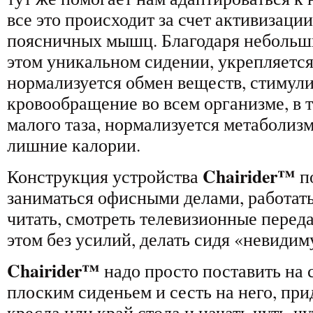
все это происходит за счет активизаци
поясничных мышц. Благодаря небольш
этом уникальном сидении, укрепляется
нормализуется обмен веществ, стимул
кровообращение во всем организме, в т
малого таза, нормализуется метаболиз
лишние калории.
Chairider
™
Конструкция устройства
п
заниматься офисными делами, работать
читать, смотреть телевизионные перед
этом без усилий, делать сидя «невиди
Chairider™
надо просто поставить на 
плоским сиденьем и сесть на него, пр
кресла или край стола и начать чуть-чу