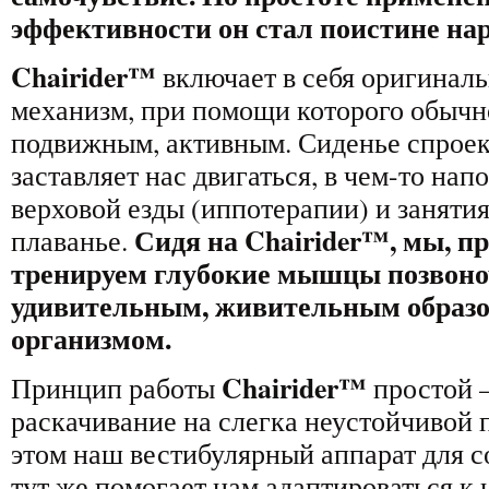
эффективности он стал поистине на
Chairider™
включает в себя оригинал
механизм, при помощи которого обычн
подвижным, активным. Сиденье спроек
заставляет нас двигаться, в чем-то на
верховой езды (иппотерапии) и заняти
Сидя на Chairider
™,
мы, пр
плаванье.
тренируем глубокие мышцы позвоно
удивительным, живительным образо
организмом.
Chairider
™
Принцип работы
простой –
раскачивание на слегка неустойчивой 
этом наш вестибулярный аппарат для 
тут же помогает нам адаптироваться к