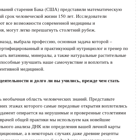
дований старения Бака (США) представили математическую
ый срок человеческой жизни 150 лет. Исследователи
уют все возможности современной медицины и
я, могут легко перешагнуть столетний рубеж.
 назад, выбрала профессию, основная задача которой –
 сертифицированный и практикующий нутрициолог и тренер по
ать витамины, минералы, а также натуральные растительные
способные улучшить наше самочувствие и воплотить в
вентивной медициной.
деятельности и долго ли вы учились, прежде чем стать
ь необычная область человеческих знаний. Представьте
хних этажах которого самые передовые открытия воплотились
ундамент опирается на нерушимые и проверенные столетиями
 врачей общей практики мы используем как новейшие
ального анализа ДНК или определения вашей личной карты
адиционные, а в некоторых случаях даже древние рецепты