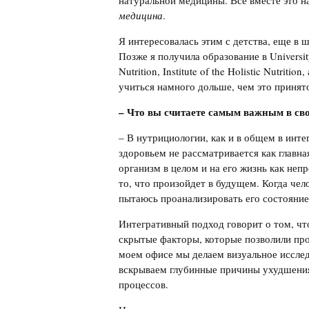
натуральной медицины. Всё вместе это н
медицина
.
Я интересовалась этим с детства, еще в 
Позже я получила образование в University
Nutrition, Institute of the Holistic Nutri
учиться намного дольше, чем это принят
– Что вы считаете самым важным в св
– В нутрициологии, как и в общем в инт
здоровьем не рассматривается как главн
организм в целом и на его жизнь как не
то, что произойдет в будущем. Когда чел
пытаюсь проанализировать его состояние
Интегративный подход говорит о том, чт
скрытые факторы, которые позволили пр
моем офисе мы делаем визуальное исследо
вскрываем глубинные причины ухудшения
процессов.