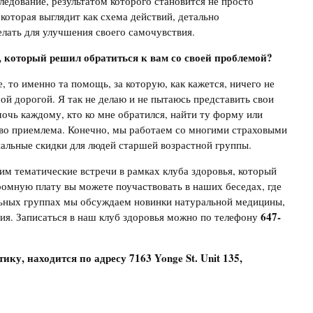
ледование, результатом которого становится не просто
 которая выглядит как схема действий, детально
елать для улучшения своего самочувствия.
, который решил обратиться к вам со своей проблемой?
, то именно та помощь, за которую, как кажется, ничего не
мой дорогой. Я так не делаю и не пытаюсь представить свои
мочь каждому, кто ко мне обратился, найти ту форму или
ово приемлема. Конечно, мы работаем со многими страховыми
иальные скидки для людей старшей возрастной группы.
им тематические встречи в рамках клуба здоровья, который
ромную плату вы можете поучаствовать в наших беседах, где
альных группах мы обсуждаем новинки натуральной медицины,
647-
ия. Записаться в наш клуб здоровья можно по телефону
ику, находится по адресу 7163 Yonge St. Unit 135,