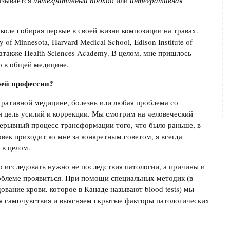
азывается
интегративный подход
или
интегративная
школе собирая первые в своей жизни композиции на травах.
 of Minnesota, Harvard Medical School, Edison Institute of
tion, атакже Health Sciences Academy. В целом, мне пришлось
о в общей медицине.
оей профессии?
егративной медицине, болезнь или любая проблема со
ая цель усилий и коррекции. Мы смотрим на человеческий
прерывный процесс трансформации того, что было раньше, в
овек приходит ко мне за конкретным советом, я всегда
 в целом.
о исследовать нужно не последствия патологии, а причины и
облеме проявиться. При помощи специальных методик (в
вание крови, которое в Канаде называют blood tests) мы
 самочувствия и выясняем скрытые факторы патологических