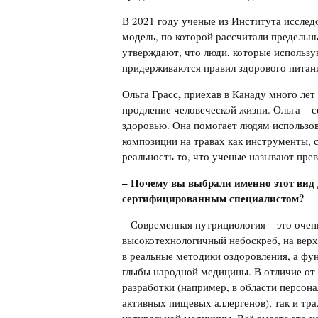
В 2021 году ученые из Института иссле
модель, по которой рассчитали предельн
утверждают, что люди, которые использ
придерживаются правил здорового питани
,
Ольга Грасс
приехав в Канаду много лет
продление человеческой жизни. Ольга –
здоровью. Она помогает людям использов
композиции на травах как инструменты, 
реальность то, что ученые называют пре
– Почему вы выбрали именно этот вид 
сертифицированным специалистом?
– Современная нутрициология – это очен
высокотехнологичный небоскреб, на вер
в реальные методики оздоровления, а ф
глыбы народной медицины. В отличие от
разработки (например, в области персон
активных пищевых аллергенов), так и тр