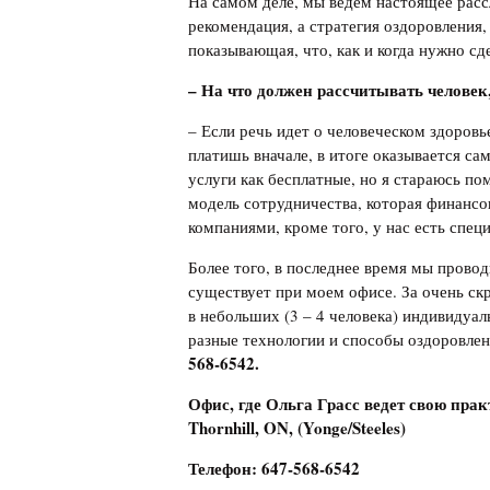
На самом деле, мы ведем настоящее расс
рекомендация, а стратегия оздоровления,
показывающая, что, как и когда нужно сд
– На что должен рассчитывать человек
– Если речь идет о человеческом здоровье
платишь вначале, в итоге оказывается са
услуги как бесплатные, но я стараюсь по
модель сотрудничества, которая финанс
компаниями, кроме того, у нас есть спец
Более того, в последнее время мы провод
существует при моем офисе. За очень ск
в небольших (3 – 4 человека) индивиду
разные технологии и способы оздоровлен
568-6542.
Офис, где Ольга Грасс ведет свою практ
Thornhill, ON, (Yonge/Steeles)
Телефон: 647-568-6542